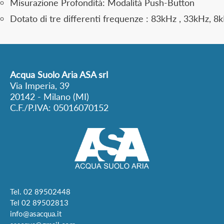
Misurazione Profondità: Modalità Push-Button
Dotato di tre differenti frequenze : 83kHz , 33kHz, 8k
Acqua Suolo Aria ASA srl
Via Imperia, 39
20142 - Milano (MI)
C.F./P.IVA: 05016070152
Tel.
02 89502448
Tel
02 89502813
info@asacqua.it